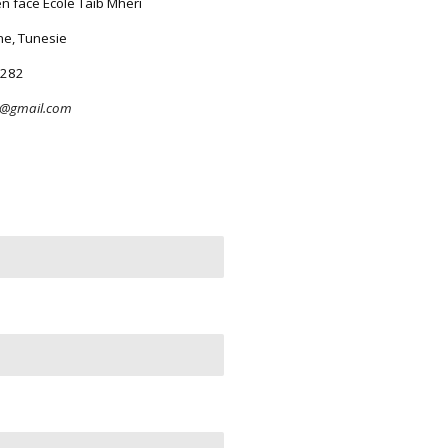
en face Ecole Taib Mheri
 Tunesie
282
c@gmail.com