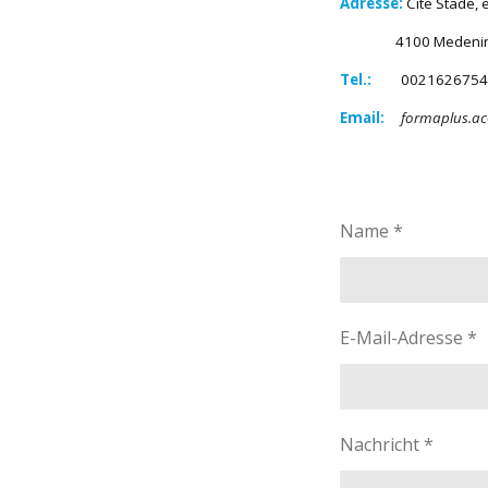
Adresse:
Cite Stade, 
4100 Medenine,
Tel.:
0021626754
Email:
formaplus.a
Name *
E-Mail-Adresse *
Nachricht *